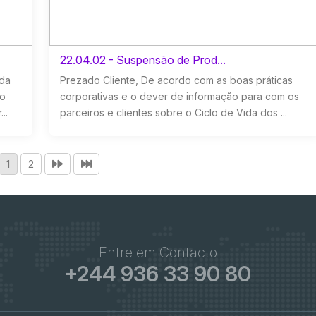
22.04.02 - Suspensão de Prod...
eda
Prezado Cliente, De acordo com as boas práticas
 o
corporativas e o dever de informação para com os
..
parceiros e clientes sobre o Ciclo de Vida dos ...
1
2
Entre em Contacto
+244 936 33 90 80