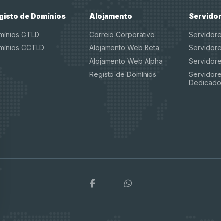
gisto de Domínios
Alojamento
Servido
mínios GTLD
Correio Corporativo
Servidor
mínios CCTLD
Alojamento Web Beta
Servidor
Alojamento Web Alpha
Servidor
Registo de Domínios
Servidore
Dedicado