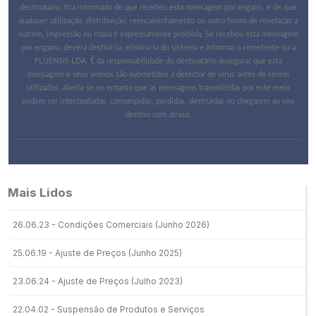
destinatário, fica informado de que recebeu esta mensagem por engano, e de que
qualquer utilização, distribuição, reencaminhamento ou outra forma de revelação a
outrem, impressão ou cópia é expressamente proibida. Se recebeu esta mensagem
por engano, deverá destruí-la, eliminá-la do sistema e informar o remetente ou a
FLUENSIS LDA. É da responsabilidade do destinatário assegurar que esta
mensagem e seus anexos são submetidos a detector de vírus antes de serem
utilizados. Alerta-se no entanto que as mensagens transmitidas por este meio
podem ser interceptadas, corrompidas, perdidas, destruídas ou chegarem ao seu
destino com atraso.
Mais Lidos
26.06.23 - Condições Comerciais (Junho 2026)
25.06.19 - Ajuste de Preços (Junho 2025)
23.06.24 - Ajuste de Preços (Julho 2023)
22.04.02 - Suspensão de Produtos e Serviços