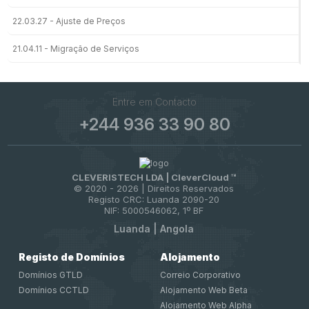
22.03.27 - Ajuste de Preços
21.04.11 - Migração de Serviços
Entre em Contacto
+244 936 33 90 80
CLEVERISTECH LDA | CleverCloud ™
© 2020 -
2026 | Direitos Reservados
Registo CRC: Luanda 2090-20
NIF: 5000546062, 1º BF
Luanda | Angola
Registo de Domínios
Alojamento
Domínios GTLD
Correio Corporativo
Domínios CCTLD
Alojamento Web Beta
Alojamento Web Alpha