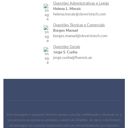
Questões Administrativas e Legais
Helena L. Morais
helena.morais@cleveristech.com
Questões Técnicas e Comerciais
Borges Manuel
borges.manuel@cleveristech.com
Questões Gerais
Jorge S. Cunha
jorge.cunha@fluensis.ao
Esta mensagem e quaisquer ficheiros anexos a ela são confidenciais e destinam-se a
uso exclusivo as pessoa ou entidades a quem são dirigidos. Se não é o destinatário
da mensagem ou a pessoa responsável pelo seu encaminhamento ao respectivo